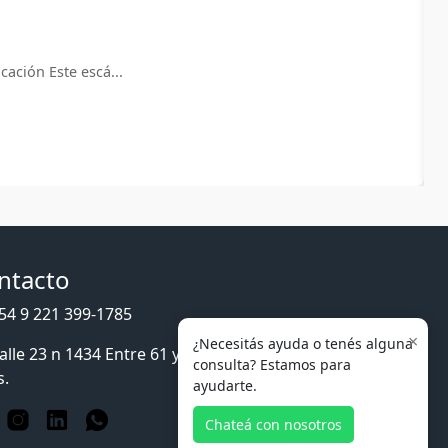
ación Este escá...
ntacto
54 9 221 399-1785
×
¿Necesitás ayuda o tenés alguna
lle 23 n 1434 Entre 61 y 62, La Plata, Buenos
consulta? Estamos para
s.
ayudarte.
Chateá con nosotros