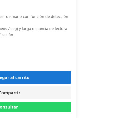
áser de mano con función de detección
eos / seg) y larga distancia de lectura
ficación
egar al carrito
Compartir
onsultar