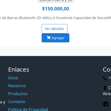
$150.000,00
 de Barras Bluetooth 2D ANILLO Excelente Capacidad de Decodific
Ver detalles
Agregar
Enlaces
Co
Inicio
+
Nosotros
Ca
Productos
Aire
Contacto
a y
Política de Privacidad