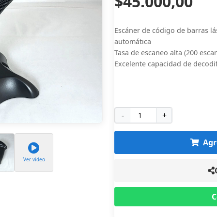
$45.000,00
Escáner de código de barras l
automática
Tasa de escaneo alta (200 escan
Excelente capacidad de decodi
-
+
Agr
Ver video
C